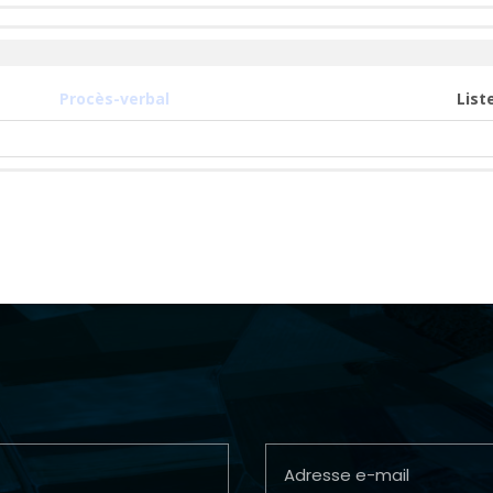
Procès-verbal
List