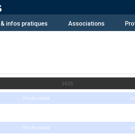
 & infos pratiques
Associations
Pro
2025
Procès-verbal
Li
Procès-verbal
Li
Procès-verbal
Li